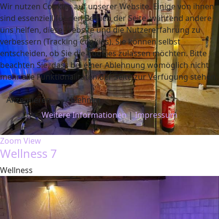
Wir nutzen Cookies auf unserer Website. Einige von ihnen
sind essenziell für den Betrieb der Seite, während andere
uns helfen, diese Website und die Nutzererfahrung zu
verbessern (Tracking Cookies). Sie können selbst
entscheiden, ob Sie die Cookies zulassen möchten. Bitte
beachten Sie, dass bei einer Ablehnung womöglich nicht
mehr alle Funktionalitäten der Seite zur Verfügung stehen.
Akzeptieren
Ablehnen
Weitere Informationen
|
Impressum
Zoom
View
Wellness 7
Wellness