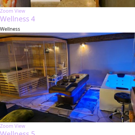
Zoom
View
Wellness 4
Wellness
Zoom
View
Wellness 5